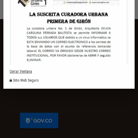
CONTÁCTENOS
(+57) (607) 6672905
Cerrar Ventana
servicioalcliente@curunogiron.com
Sitio Web Seguro
Carrera 25 # 31-47 - Centro Histórico, Girón, Santander