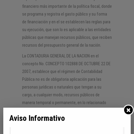
financiero más importante de la política fiscal, donde
se programa y registra el gasto público y su forma
de financiación y en el se establecen las reglas para
su ejecución, que son lo es aplicable a las entidades
públicas que manejan recursos públicos, que reciben
recursos del presupuesto general de la nación.
La CONTADURIA GENERAL DE LA NACION en el
concepto No. CONCEPTO 102888 DE OCTUBRE 22 DE
2007, establece que el régimen de Contabilidad
Pública no es de obligatoria aplicación para las
personas jurídicas o naturales que tengan a su
cargo, a cualquier modo, recursos públicos de
manera temporal o permanente, en lo relacionado
con estos, y en el caso de los Curadores Urbanos en
Aviso Informativo
su calidad de particular, que desarrolla una función
pública, para hacer valer sus cuentas, como prueba,
debe llevar su contabilidad atendiendo las