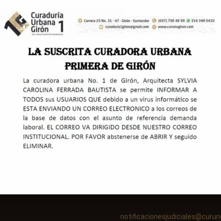
L DE CONTRATACIÓN, ADQUISICIÓN Y/O C
en atender en los contratos que adelanten las entidades y organismos públicos
delantar la contratación propia; el CURADOR URBANO para efectos de contratació
s normas sobre contratación pública.
dimientos para realizar contratación privada y compras.
notificacionesjudiciales@curun