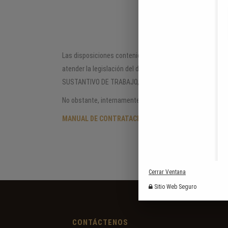
MANUA
Las disposiciones contenidas en la Ley 80 de 1993 se deb
atender la legislación del derecho privado a la hora de a
SUSTANTIVO DE TRABAJO, y por ende no le es aplicable la
No obstante, internamente contamos con manual de proce
MANUAL DE CONTRATACIÓN, Y/O COMPRAS
Cerrar Ventana
Sitio Web Seguro
CONTÁCTENOS