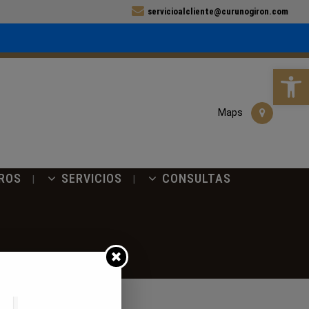
servicioalcliente@curunogiron.com
Abrir b
Maps
ROS
SERVICIOS
CONSULTAS