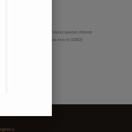
OMPRAS
, no así por las entidades particulares quienes deberán
n, se regula por el derecho privado esto el CODIGO
ogiron.c