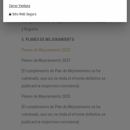
Cerrar Ventana
La Curadora Urbana, no ha sido objeto de
requerimiento alguno para presentar informes frente
Sitio Web Seguro
a su gestión, ante la Superintendencia de Notariado
y Registro.
5. PLANES DE MEJORAMIENTO
Planes de Mejoramiento 2022
Planes de Mejoramiento 2023
(El cumplimiento de Plan de Mejoramiento no ha
culminado, una vez se rinda el informe definitivo se
publicará la respectiva constancia)
Planes de Mejoramiento 2025
(El cumplimiento de Plan de Mejoramiento no ha
culminado, una vez se rinda el informe definitivo se
publicará la respectiva constancia)