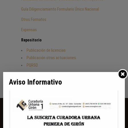
Guía Diligenciamiento Formulario Único Nacional
Otros Formatos
Expensas
Repositorio
Publicación de licencias
Publicación otras actuaciones
PQRSD
Aviso Informativo