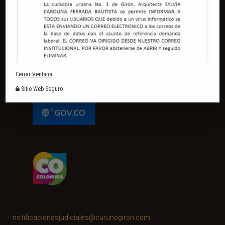
CONTÁCTENOS
(+57) (607) 6672905
servicioalcliente@curunogiron.com
Carrera 25 # 31-47 - Centro Histórico, Girón, Santander
Cerrar Ventana
Sitio Web Seguro
notificacionesjudiciales@curunogiron.com